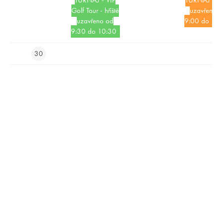
TURNAJ - VIP
TURNAJ - hři
Golf Tour - hřiště
uzavřeno 
uzavřeno od
9:00 do 11:
9:30 do 10:30
30