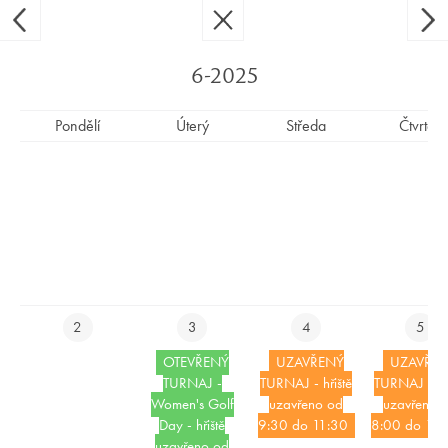
Ypsilon Golf Resort Liberec
CS
EN
6-2025
Pondělí
Úterý
Středa
Čtvrtek
RESTAURACE
RESTAURACE NA YPSLONCE
CHUŤ, VÝHLED A ATMOSFÉRA, NA KTEROU SE
NEZAPOMÍNÁ
Otevírací doba:
Restaurace
2
3
4
5
Neděle az středa 8-20
OTEVŘENÝ
UZAVŘENÝ
UZAVŘE
Čtvrtek až sobota 8-21
TURNAJ -
TURNAJ - hřiště
TURNAJ - hři
Women's Golf
uzavřeno od
uzavřeno 
Kuchyně
Day - hřiště
9:30 do 11:30
8:00 do 16
neděle – středa 8-20
uzavřeno od