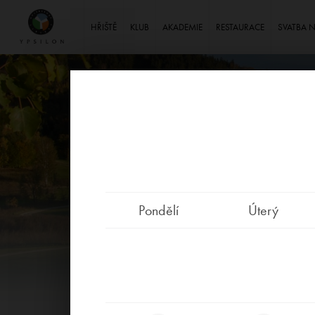
Ypsilon Golf Resort Liberec
HŘIŠTĚ
KLUB
AKADEMIE
RESTAURACE
SVATBA 
Pondělí
Úterý