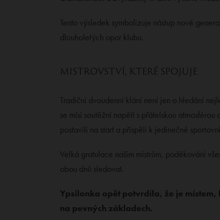
Tento výsledek symbolizuje nástup nové generac
dlouholetých opor klubu.
MISTROVSTVÍ, KTERÉ SPOJUJE
Tradiční dvoudenní klání není jen o hledání nej
se mísí soutěžní napětí s přátelskou atmosférou 
postavili na start a přispěli k jedinečné sportov
Velká gratulace našim mistrům, poděkování vše
obou dnů sledovat.
Ypsilonka opět potvrdila, že je místem,
na pevných základech.