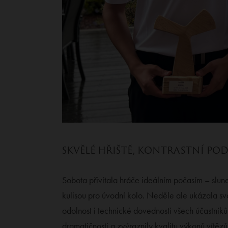
SKVĚLÉ HŘIŠTĚ, KONTRASTNÍ PO
Sobota přivítala hráče ideálním počasím – slune
kulisou pro úvodní kolo. Neděle ale ukázala svo
odolnost i technické dovednosti všech účastníků
dramatičnosti a zvýraznily kvalitu výkonů vítězů