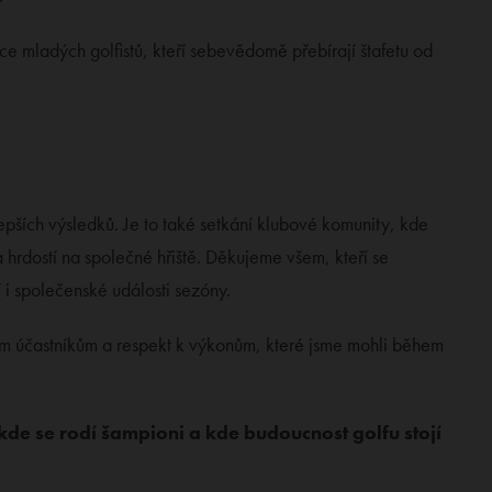
e mladých golfistů, kteří sebevědomě přebírají štafetu od
lepších výsledků. Je to také setkání klubové komunity, kde
a hrdostí na společné hřiště. Děkujeme všem, kteří se
ní i společenské události sezóny.
m účastníkům a respekt k výkonům, které jsme mohli během
 kde se rodí šampioni a kde budoucnost golfu stojí