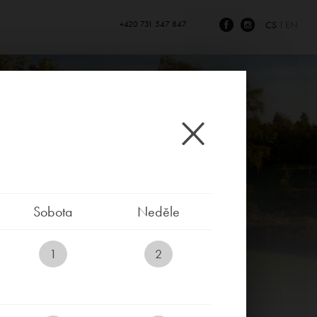
+420 731 547 847
CS
EN
Sobota
Neděle
1
2