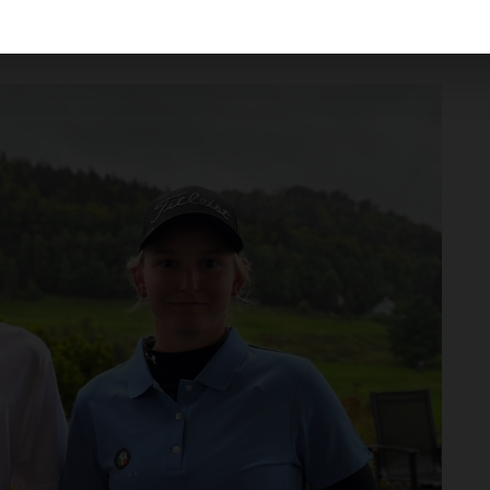
ovněž 19letá Natálie Slabá, která svůj titul