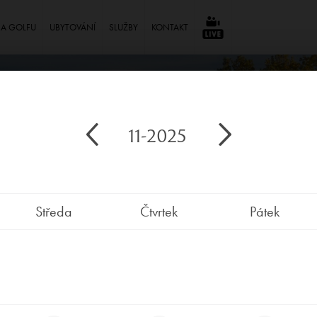
NA GOLFU
UBYTOVÁNÍ
SLUŽBY
KONTAKT
⠀
11-2025
Středa
Čtvrtek
Pátek