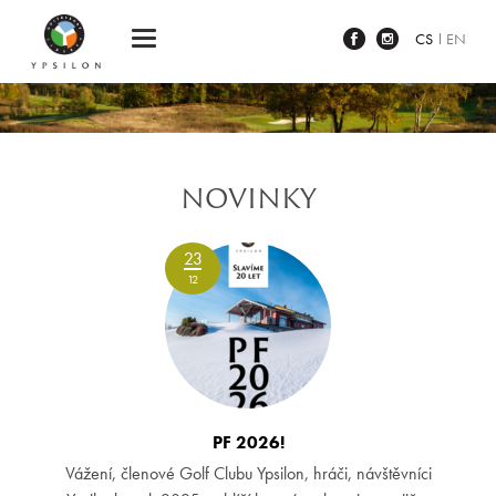
Ypsilon Golf Resort Liberec
CS
EN
NOVINKY
23
12
PF 2026!
Vážení, členové Golf Clubu Ypsilon, hráči, návštěvníci