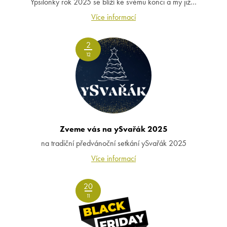
Ypsilonky rok 2025 se blíží ke svému konci a my již…
Více informací
2
12
Zveme vás na ySvařák 2025
na tradiční předvánoční setkání ySvařák 2025
Více informací
20
11