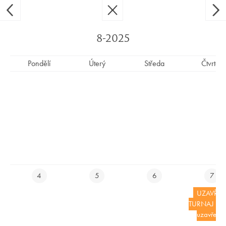
Ypsilon Golf Resort Liberec
CS
EN
8-2025
Pondělí
Úterý
Středa
Čtvrtek
FOJTECKÝ DRAK - OTEVŘENÝ
TURNAJ - HŘIŠTĚ UZAVŘENO OD
8:00 DO 16:00
E-SHOP
4
5
6
7
UZAVŘE
REZERVUJ SI UBYTOVÁNÍ ONLINE
TURNAJ - hři
uzavřeno
REZERVUJ SI TEE TIME