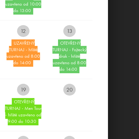
uzavřeno od 10:00
do 13:00
E-SHOP
12
13
REZERVUJ SI UBYTOVÁNÍ
UZAVŘENÝ
OTEVŘENÝ
ONLINE
TURNAJ - hřiště
TURNAJ - Fojtecký
uzavřeno od 8:00
drak - hřiště
do 14:00
uzavřeno od 8:00
REZERVUJ SI TEE TIME
do 14:00
EVENTOVÝ KALENDÁŘ
19
20
LIVECAM
OTEVŘENÝ
TURNAJ - Men Tour
POBYTOVÉ BALÍČKY
- hřiště uzavřeno od
9:00 do 10:30