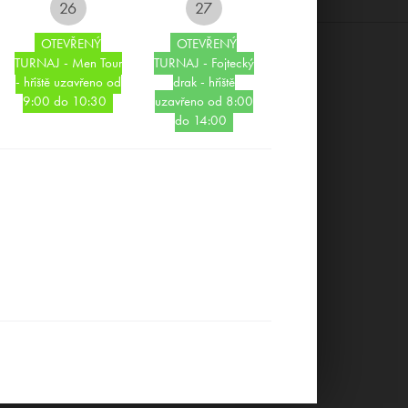
26
27
OTEVŘENÝ
OTEVŘENÝ
TURNAJ - Men Tour
TURNAJ - Fojtecký
- hřiště uzavřeno od
drak - hřiště
9:00 do 10:30
uzavřeno od 8:00
do 14:00