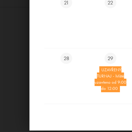
21
22
28
29
UZAVŘENÝ
TURNAJ - hřiště
uzavřeno od 9:00
do 12:00