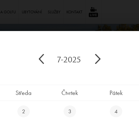
NA GOLFU
UBYTOVÁNÍ
SLUŽBY
KONTAKT
⠀
7-2025
Středa
Čtvrtek
Pátek
2
3
4