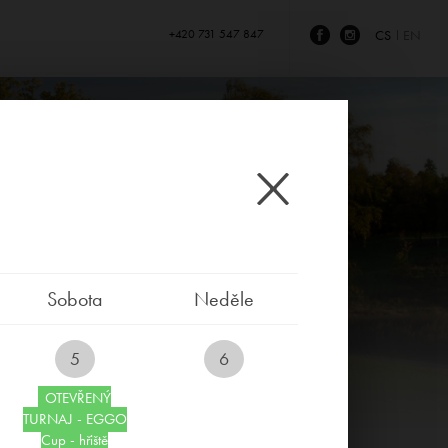
+420 731 547 847
CS
EN
Sobota
Neděle
5
6
OTEVŘENÝ
TURNAJ - EGGO
Cup - hřiště