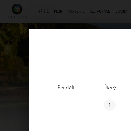
Ypsilon Golf Resort Liberec
HŘIŠTĚ
KLUB
AKADEMIE
RESTAURACE
SVATBA 
Pondělí
Úterý
1