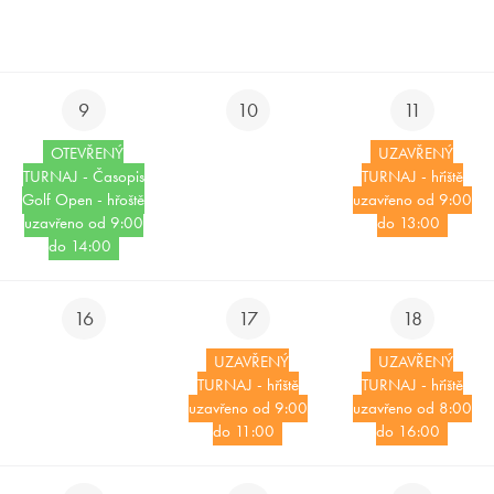
 - HŘIŠTĚ UZAVŘENO
9
10
11
OTEVŘENÝ
UZAVŘENÝ
TURNAJ - Časopis
TURNAJ - hřiště
Golf Open - hřoště
uzavřeno od 9:00
uzavřeno od 9:00
do 13:00
do 14:00
16
17
18
UZAVŘENÝ
UZAVŘENÝ
TURNAJ - hřiště
TURNAJ - hřiště
uzavřeno od 9:00
uzavřeno od 8:00
do 11:00
do 16:00