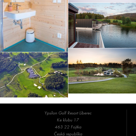
Ypsilon Golf Resort Liberec
Ke klubu 17
463 22 Fojtka
Česká republika