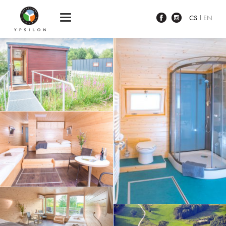
Ypsilon Golf Resort Liberec
CS
EN