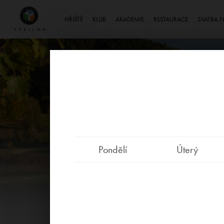
Ypsilon Golf Resort Liberec
HŘIŠTĚ
KLUB
AKADEMIE
RESTAURACE
SVATBA 
Pondělí
Úterý