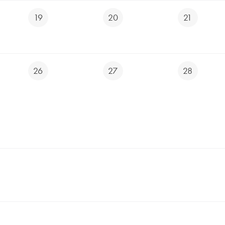
19
20
21
26
27
28
Generální partneři hřiště
Hlavní partneři hřiště