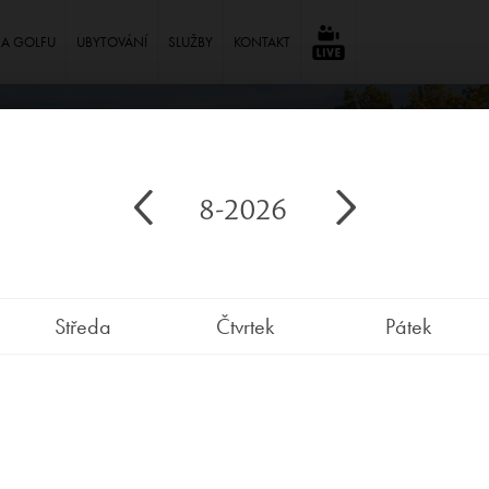
NA GOLFU
UBYTOVÁNÍ
SLUŽBY
KONTAKT
⠀
8-2026
Středa
Čtvrtek
Pátek