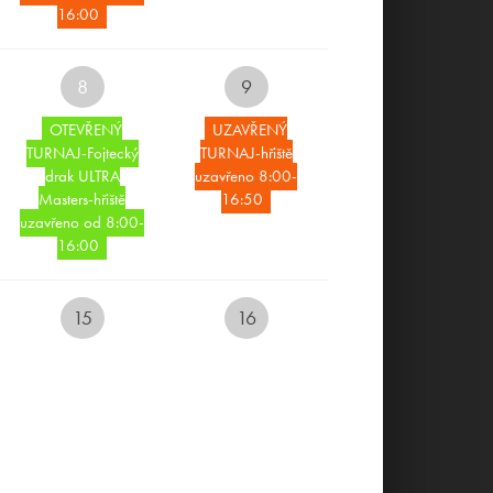
16:00
E-SHOP
8
9
OTEVŘENÝ
UZAVŘENÝ
REZERVUJ SI UBYTOVÁNÍ
TURNAJ-Fojtecký
TURNAJ-hřiště
ONLINE
drak ULTRA
uzavřeno 8:00-
Masters-hřiště
16:50
uzavřeno od 8:00-
REZERVUJ SI TEE TIME
16:00
EVENTOVÝ KALENDÁŘ
15
16
LIVECAM
POBYTOVÉ BALÍČKY