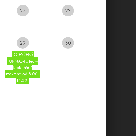
22
23
29
30
OTEVŘENÝ
TURNAJ-Fojtecký
Drak- hřiště
uzavřeno od 8:00 -
14:30