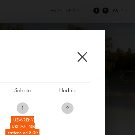
+420 731 547 847
CS
EN
Sobota
Neděle
1
2
UZAVŘENÝ
TURNAJ-hřiště
uzavřeno od 8:00-