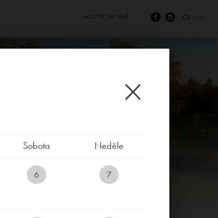
+420 731 547 847
CS
EN
Sobota
Neděle
6
7