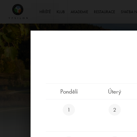
Ypsilon Golf Resort Liberec
HŘIŠTĚ
KLUB
AKADEMIE
RESTAURACE
SVATBA 
Pondělí
Úterý
1
2