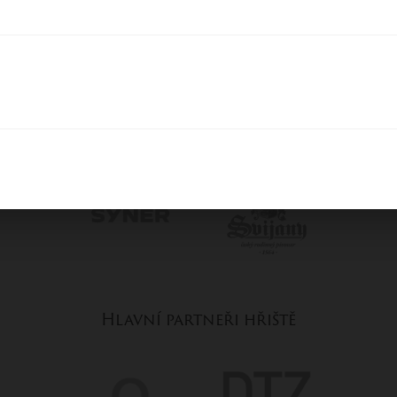
Generální partneři hřiště
Hlavní partneři hřiště