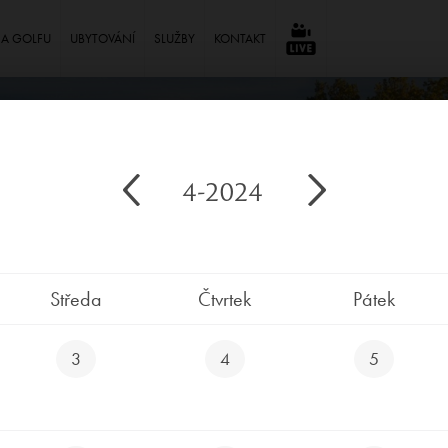
NA GOLFU
UBYTOVÁNÍ
SLUŽBY
KONTAKT
⠀
4-2024
Středa
Čtvrtek
Pátek
3
4
5