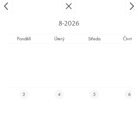
Ypsilon Golf Resort Liberec
CS
EN
8-2026
Pondělí
Úterý
Středa
Čtvrtek
LETOS GRÁTIS JE ZPĚT
3
4
5
6
LETOS GRATIS NA YPSILONCE –
VÝJIMEČNÁ NABÍDKA PRO NOVÉ ČLENY!