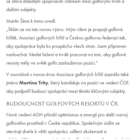
se stává důležitým spojovacím článkem mezi golfovými hřišti a
dalšími subjekty.
Martin Šíma k tomu uvedl:
„Těším se na tuto novou výzvu. Mým cílem je propojit golfová
hřiště, Asociaci golfových hřišť a Českou golfovou federaci tak,
aby spolupráce byla ku prospěchu všech stran. Jsem připraven
naslouchat, hledat řešení a tvrdě pracovat na tom, aby golfové
resorty měly ve světě golfu zaslouženou pozici.“
V souvislosti s novou érou Asociace golfových hřišť zaznělo také
jméno
Martina Trity
, který kandiduje na pozici ve vedení ČGF,
aby podpořil budoucí spolupráci mezi těmito klíčovými subjekty.
BUDOUCNOST GOLFOVÝCH RESORTŮ V ČR
Nové vedení AGH přináší optimismus a energii pro další rozvoj
golfového prostředí v České republice. Společným úsilím se
otevírají dveře k větší spolupráci, sdílení zkušeností a