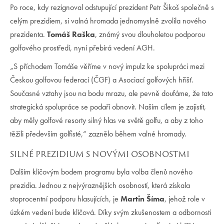
Po roce, kdy rezignoval odstupující prezident Petr Šikoš společně s
celým prezidiem, si valná hromada jednomyslně zvolila nového
prezidenta.
Tomáš Raška
, známý svou dlouholetou podporou
golfového prostředí, nyní přebírá vedení AGH.
„S příchodem Tomáše věříme v nový impulz ke spolupráci mezi
Českou golfovou federací (ČGF) a Asociací golfových hřišť.
Současné vztahy jsou na bodu mrazu, ale pevně doufáme, že tato
strategická spolupráce se podaří obnovit. Naším cílem je zajistit,
aby měly golfové resorty silný hlas ve světě golfu, a aby z toho
těžili především golfisté,“ zaznělo během valné hromady.
SILNÉ PREZIDIUM S NOVÝMI OSOBNOSTMI
Dalším klíčovým bodem programu byla volba členů nového
prezidia. Jednou z nejvýraznějších osobností, která získala
stoprocentní podporu hlasujících, je
Martin Šíma
, jehož role v
úzkém vedení bude klíčová. Díky svým zkušenostem a odbornosti