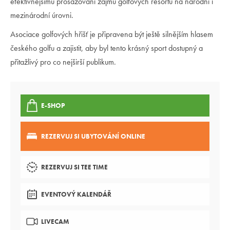
efektivnějšímu prosazování zájmů golfových resortů na národní i
mezinárodní úrovni.
Asociace golfových hřišť je připravena být ještě silnějším hlasem
českého golfu a zajistit, aby byl tento krásný sport dostupný a
přitažlivý pro co nejširší publikum.
E-SHOP
REZERVUJ SI UBYTOVÁNÍ ONLINE
REZERVUJ SI TEE TIME
EVENTOVÝ KALENDÁŘ
LIVECAM