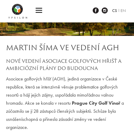
Ypsilon Golf Resort Liberec
CS
EN
MARTIN ŠÍMA VE VEDENÍ AGH
NOVÉ VEDENÍ ASOCIACE GOLFOVÝCH HŘIŠŤ A
AMBICIÓZNÍ PLÁNY DO BUDOUCNA
Asociace golfových hřišť (AGH), jediná organizace v České
republice, která se intenzivně věnuje problematice golfových
resortů a hájí jejich zájmy, uspořádala mimořádnou valnou
hromadu. Akce se konala v resortu
Prague City Golf Vinoř
a
zúčastnilo se jí 28 zástupců členských subjektů. Schůze byla
usnášeníschopná a přinesla zásadní změny ve vedení
organizace.