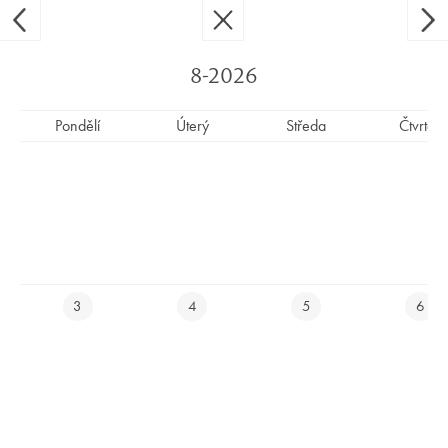
Ypsilon Golf Resort Liberec
CS
EN
8-2026
Pondělí
Úterý
Středa
Čtvrtek
SLAVÍME
3
4
5
6
YPSILONKA ZNOVU HŘIŠTĚM
ROKU! OBHÁJILI JSME
VŠECHNY TITULY