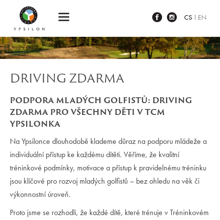
Ypsilon Golf Resort Liberec
CS
EN
DRIVING ZDARMA
PODPORA MLADÝCH GOLFISTŮ: DRIVING
ZDARMA PRO VŠECHNY DĚTI V TCM
YPSILONKA
Na Ypsilonce dlouhodobě klademe důraz na podporu mládeže a
individuální přístup ke každému dítěti. Věříme, že kvalitní
tréninkové podmínky, motivace a přístup k pravidelnému tréninku
jsou klíčové pro rozvoj mladých golfistů – bez ohledu na věk či
výkonnostní úroveň.
Proto jsme se rozhodli, že každé dítě, které trénuje v Tréninkovém