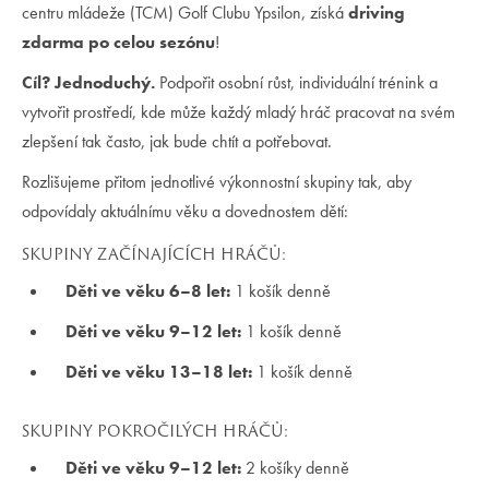
centru mládeže (TCM) Golf Clubu Ypsilon, získá
driving
zdarma po celou sezónu
!
Cíl? Jednoduchý.
Podpořit osobní růst, individuální trénink a
vytvořit prostředí, kde může každý mladý hráč pracovat na svém
zlepšení tak často, jak bude chtít a potřebovat.
Rozlišujeme přitom jednotlivé výkonnostní skupiny tak, aby
odpovídaly aktuálnímu věku a dovednostem dětí:
SKUPINY ZAČÍNAJÍCÍCH HRÁČŮ:
Děti ve věku 6–8 let:
1 košík denně
Děti ve věku 9–12 let:
1 košík denně
Děti ve věku 13–18 let:
1 košík denně
SKUPINY POKROČILÝCH HRÁČŮ:
Děti ve věku 9–12 let:
2 košíky denně