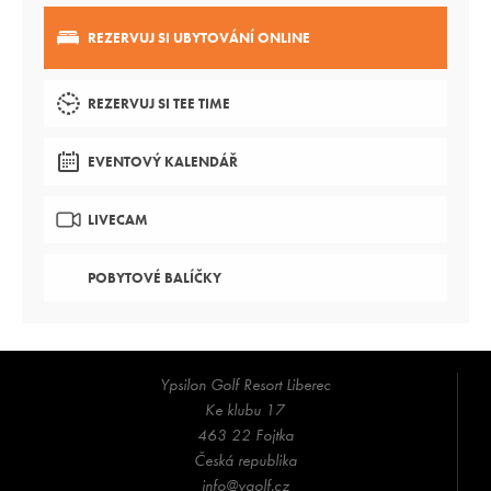
REZERVUJ SI UBYTOVÁNÍ ONLINE
REZERVUJ SI TEE TIME
EVENTOVÝ KALENDÁŘ
LIVECAM
POBYTOVÉ BALÍČKY
Ypsilon Golf Resort Liberec
Ke klubu 17
463 22 Fojtka
Česká republika
info@ygolf.cz