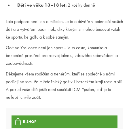
Děti ve věku 13–18 let:
2 košíky denně
Tato podpora není jen o míčcích. Je to o důvěře v potenciál našich
dětí a o vytváření podmínek, díky kterým si mohou budovat vztah
ke sportu, ke golfu a k sobě samým.
Golf na Ypsilonce není jen sport – je to cesta, komunita a
bezpečné prostředí pro rozvoj talentu, zdravého sebevědomí a
zodpovědnosti.
Děkujeme všem rodičům a trenérům, kteří se společně s námi
podílejí na tom, že mládežnický golf v Libereckém kraji roste a sílí.
A pokud vaše dítě ještě není součástí TCM Ypsilon, teď je ta
nejlepší chvíle začít.
E-SHOP