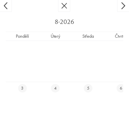
Ypsilon Golf Resort Liberec
CS
EN
8-2026
Pondělí
Úterý
Středa
Čtvrtek
NÁBOROVÉ LEKCE GOLFU
ZDARMA
Chceš si vyzkoušet golf bez závazků a zjistit, jak snadné je s ním
začít? Přijď na naše
tréninkové lekce zdarma
a dej golfu
šanci.
3
4
5
6
Golf je sport, se kterým může dítě začít v každém věku – skvěle
doplní hlavní sport, nebo se stane druhým sportem na celý život.
Na Ypsilonce ukazujeme, že golf není složitý ani nedostupný.
Naopak, je to hra plná pohybu, radosti a nových přátelství.