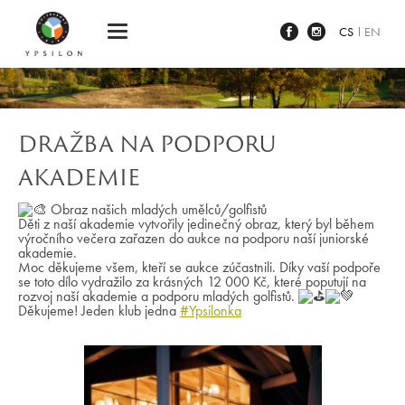
Ypsilon Golf Resort Liberec
CS
EN
DRAŽBA NA PODPORU
AKADEMIE
Obraz našich mladých umělců/golfistů
Děti z naší akademie vytvořily jedinečný obraz, který byl během
výročního večera zařazen do aukce na podporu naší juniorské
akademie.
Moc děkujeme všem, kteří se aukce zúčastnili. Díky vaší podpoře
se toto dílo vydražilo za krásných 12 000 Kč, které poputují na
rozvoj naší akademie a podporu mladých golfistů.
Děkujeme! Jeden klub jedna
#Ypsilonka