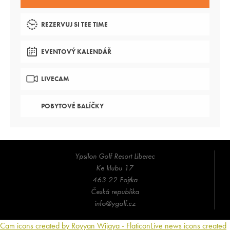
REZERVUJ SI TEE TIME
EVENTOVÝ KALENDÁŘ
LIVECAM
POBYTOVÉ BALÍČKY
Ypsilon Golf Resort Liberec
Ke klubu 17
463 22 Fojtka
Česká republika
info@ygolf.cz
Cam icons created by Royyan Wijaya - Flaticon
Live news icons created