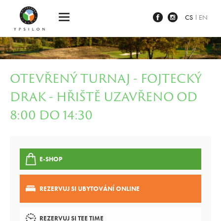
Ypsilon Golf Resort Liberec
CS
EN
OTEVŘENÝ TURNAJ - FOJTECKÝ
DRAK - HŘIŠTĚ UZAVŘENO OD
8:00 DO 14:30
E-SHOP
REZERVUJ SI UBYTOVÁNÍ ONLINE
REZERVUJ SI TEE TIME