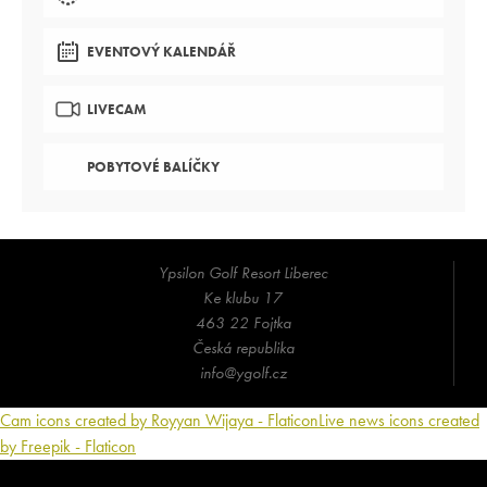
EVENTOVÝ KALENDÁŘ
LIVECAM
POBYTOVÉ BALÍČKY
Ypsilon Golf Resort Liberec
Ke klubu 17
463 22 Fojtka
Česká republika
info@ygolf.cz
Cam icons created by Royyan Wijaya - Flaticon
Live news icons created
by Freepik - Flaticon