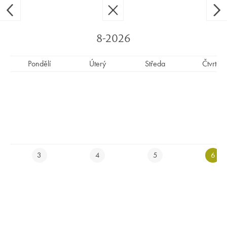
Ypsilon Golf Resort Liberec
CS
EN
8-2026
Pondělí
Úterý
Středa
Čtvrtek
SENIOŘI VÝCHOD - OTEVŘENÝ
TURNAJ - HŘIŠTĚ UZAVŘENO OD
8:40 DO 11:30
3
4
5
6
E-SHOP
REZERVUJ SI UBYTOVÁNÍ ONLINE
REZERVUJ SI TEE TIME