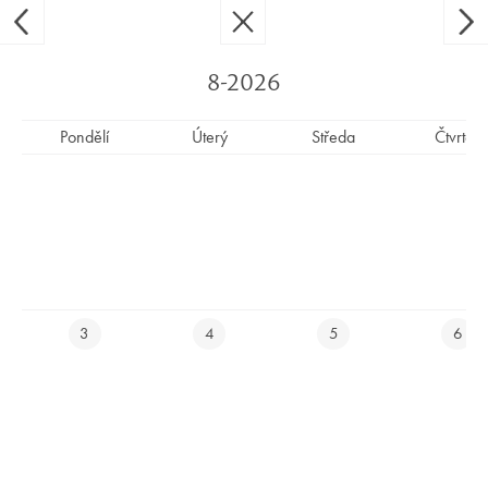
Ypsilon Golf Resort Liberec
CS
EN
8-2026
Pondělí
Úterý
Středa
Čtvrtek
UZAVŘENÝ TURNAJ - HŘIŠTĚ
UZAVŘENÉ
E-SHOP
3
4
5
6
REZERVUJ SI UBYTOVÁNÍ ONLINE
REZERVUJ SI TEE TIME