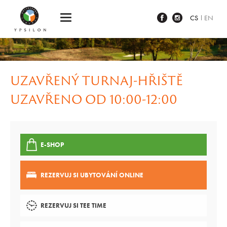
Ypsilon Golf Resort Liberec
CS
EN
UZAVŘENÝ TURNAJ-HŘIŠTĚ
UZAVŘENO OD 10:00-12:00
E-SHOP
REZERVUJ SI UBYTOVÁNÍ ONLINE
REZERVUJ SI TEE TIME