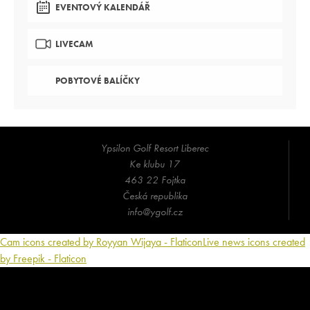
EVENTOVÝ KALENDÁŘ
LIVECAM
POBYTOVÉ BALÍČKY
Ypsilon Golf Resort Liberec
Ke klubu 17
463 22 Fojtka
Česká republika
info@ygolf.cz
Cam icons created by Royyan Wijaya - Flaticon
Live news icons created
by Freepik - Flaticon