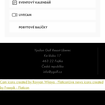
EVENTOVÝ KALENDÁŘ
LIVECAM
POBYTOVÉ BALÍČKY
Ypsilon Golf Resort Liberec
Ke klubu 17
463 22 Fojtka
Česká republika
info@ygolf.cz
Cam icons created by Royyan Wijaya - Flaticon
Live news icons created
by Freepik - Flaticon