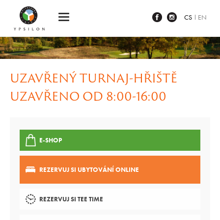
Ypsilon Golf Resort Liberec
CS
EN
UZAVŘENÝ TURNAJ-HŘIŠTĚ
UZAVŘENO OD 8:00-16:00
E-SHOP
REZERVUJ SI UBYTOVÁNÍ ONLINE
REZERVUJ SI TEE TIME