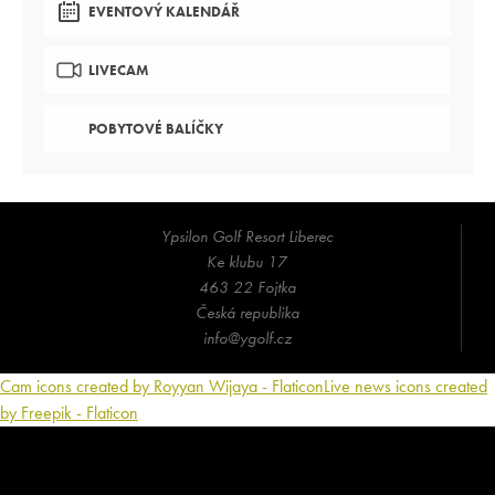
EVENTOVÝ KALENDÁŘ
LIVECAM
POBYTOVÉ BALÍČKY
Ypsilon Golf Resort Liberec
Ke klubu 17
463 22 Fojtka
Česká republika
info@ygolf.cz
Cam icons created by Royyan Wijaya - Flaticon
Live news icons created
by Freepik - Flaticon