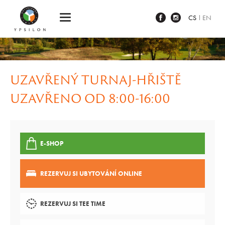
Ypsilon Golf Resort Liberec
CS
EN
UZAVŘENÝ TURNAJ-HŘIŠTĚ
UZAVŘENO OD 8:00-16:00
E-SHOP
REZERVUJ SI UBYTOVÁNÍ ONLINE
REZERVUJ SI TEE TIME