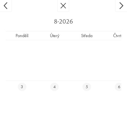
Ypsilon Golf Resort Liberec
CS
EN
8-2026
Pondělí
Úterý
Středa
Čtvrtek
UZAVŘENÝ TURNAJ - HŘIŠTĚ
UZAVŘENO OD 8:00 DO 15:00
E-SHOP
3
4
5
6
REZERVUJ SI UBYTOVÁNÍ ONLINE
REZERVUJ SI TEE TIME