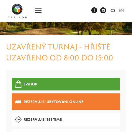
Ypsilon Golf Resort Liberec
CS
EN
UZAVŘENÝ TURNAJ - HŘIŠTĚ
UZAVŘENO OD 8:00 DO 15:00
E-SHOP
REZERVUJ SI UBYTOVÁNÍ ONLINE
REZERVUJ SI TEE TIME