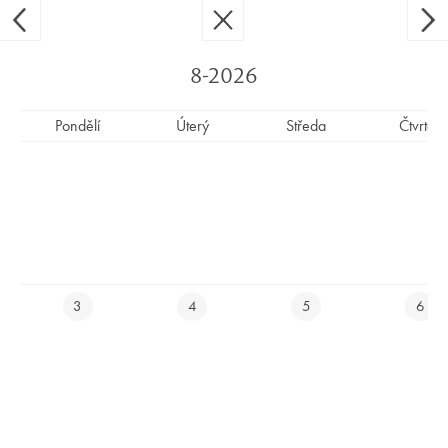
Ypsilon Golf Resort Liberec
CS
EN
8-2026
Pondělí
Úterý
Středa
Čtvrtek
UZAVŘENÝ TURNAJ - HŘIŠTĚ
UZAVŘENO OD 8:00 DO 16:00
E-SHOP
3
4
5
6
REZERVUJ SI UBYTOVÁNÍ ONLINE
REZERVUJ SI TEE TIME