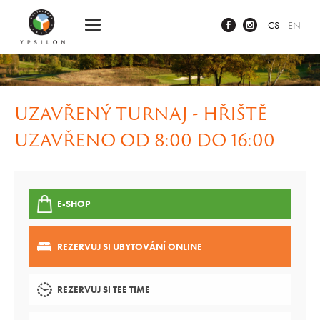
Ypsilon Golf Resort Liberec
CS
EN
UZAVŘENÝ TURNAJ - HŘIŠTĚ
UZAVŘENO OD 8:00 DO 16:00
E-SHOP
REZERVUJ SI UBYTOVÁNÍ ONLINE
REZERVUJ SI TEE TIME