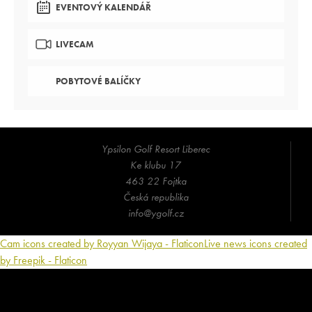
EVENTOVÝ KALENDÁŘ
LIVECAM
POBYTOVÉ BALÍČKY
Ypsilon Golf Resort Liberec
Ke klubu 17
463 22 Fojtka
Česká republika
info@ygolf.cz
Cam icons created by Royyan Wijaya - Flaticon
Live news icons created
by Freepik - Flaticon