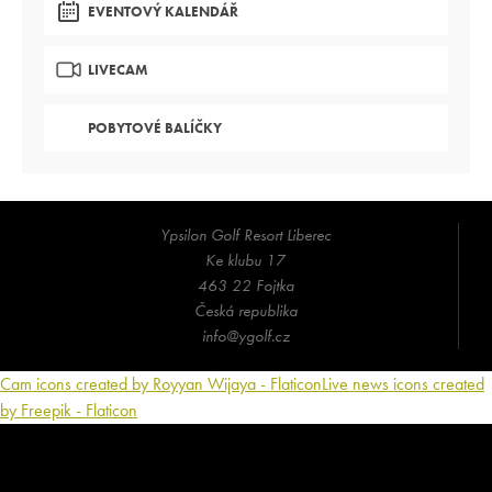
EVENTOVÝ KALENDÁŘ
LIVECAM
POBYTOVÉ BALÍČKY
Ypsilon Golf Resort Liberec
Ke klubu 17
463 22 Fojtka
Česká republika
info@ygolf.cz
Cam icons created by Royyan Wijaya - Flaticon
Live news icons created
by Freepik - Flaticon