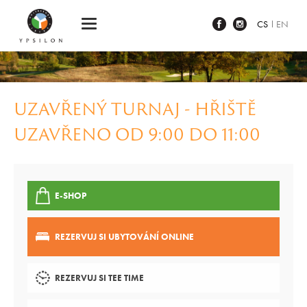
Ypsilon Golf Resort Liberec
CS
EN
UZAVŘENÝ TURNAJ - HŘIŠTĚ
UZAVŘENO OD 9:00 DO 11:00
E-SHOP
REZERVUJ SI UBYTOVÁNÍ ONLINE
REZERVUJ SI TEE TIME