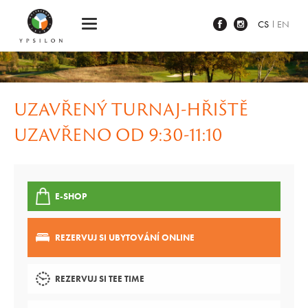
Ypsilon Golf Resort Liberec
CS
EN
UZAVŘENÝ TURNAJ-HŘIŠTĚ
UZAVŘENO OD 9:30-11:10
E-SHOP
REZERVUJ SI UBYTOVÁNÍ ONLINE
REZERVUJ SI TEE TIME