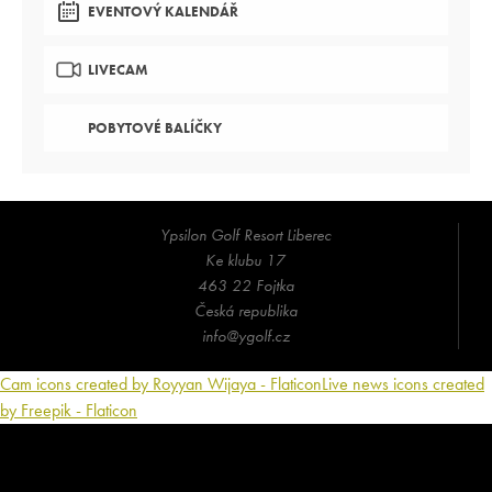
EVENTOVÝ KALENDÁŘ
LIVECAM
POBYTOVÉ BALÍČKY
Ypsilon Golf Resort Liberec
Ke klubu 17
463 22 Fojtka
Česká republika
info@ygolf.cz
Cam icons created by Royyan Wijaya - Flaticon
Live news icons created
by Freepik - Flaticon