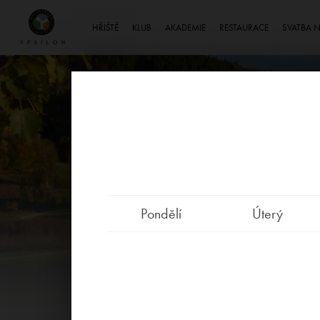
Ypsilon Golf Resort Liberec
HŘIŠTĚ
KLUB
AKADEMIE
RESTAURACE
SVATBA 
Pondělí
Úterý