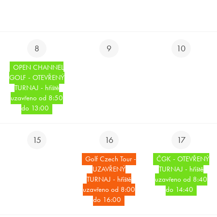
8
9
10
OPEN CHANNEL
GOLF - OTEVŘENÝ
TURNAJ - hřiště
uzavřeno od 8:50
do 13:00
15
16
17
Golf Czech Tour -
ČGK - OTEVŘENÝ
UZAVŘENÝ
TURNAJ - hřiště
TURNAJ - hřiště
uzavřeno od 8:40
uzavřeno od 8:00
do 14:40
do 16:00