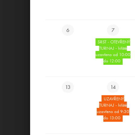
MAPA HŘIŠTĚ
6
7
SRST - OTEVŘENÝ
TURNAJ - hřiště
uzavřeno od 10:00
do 12:00
13
14
UZAVŘENÝ
TURNAJ - hřiště
uzavřeno od 9:30
do 13:00