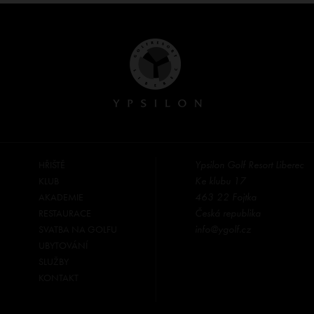
Ypsilon Golf Resort Liberec
HŘIŠTĚ
Ke klubu 17
KLUB
463 22 Fojtka
AKADEMIE
Česká republika
RESTAURACE
info@ygolf.cz
SVATBA NA GOLFU
UBYTOVÁNÍ
SLUŽBY
KONTAKT
⠀