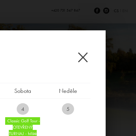
+420 731 547 847
CS
EN
Sobota
Neděle
4
5
Classic Golf Tour -
OTEVŘENÝ
TURNAJ - hřiště