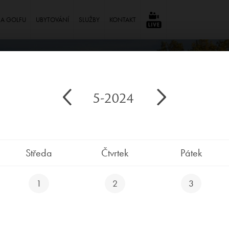
NA GOLFU
UBYTOVÁNÍ
SLUŽBY
KONTAKT
⠀
5-2024
Středa
Čtvrtek
Pátek
1
2
3