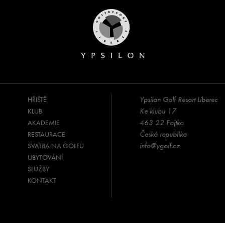
Ypsilon Golf Resort Liberec
HŘIŠTĚ
Ke klubu 17
KLUB
463 22 Fojtka
AKADEMIE
Česká republika
RESTAURACE
info@ygolf.cz
SVATBA NA GOLFU
UBYTOVÁNÍ
SLUŽBY
KONTAKT
⠀