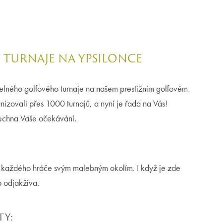
 TURNAJE NA YPSILONCE
lného golfového turnaje na našem prestižním golfovém
nizovali přes 1000 turnajů, a nyní je řada na Vás!
všechna Vaše očekávání.
lí každého hráče svým malebným okolím. I když je zde
o odjakživa.
TY: