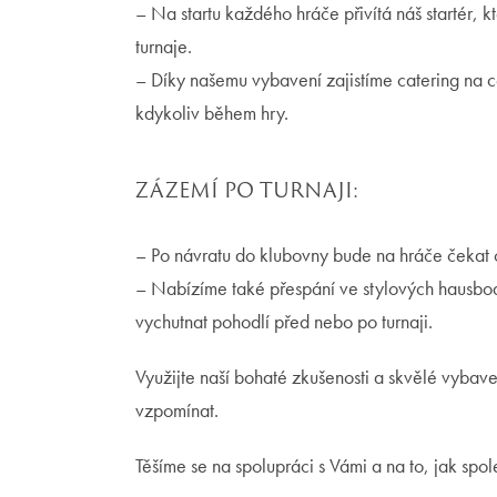
– Na startu každého hráče přivítá náš startér, 
turnaje.
– Díky našemu vybavení zajistíme catering na ce
kdykoliv během hry.
ZÁZEMÍ PO TURNAJI:
– Po návratu do klubovny bude na hráče čekat ca
– Nabízíme také přespání ve stylových hausboa
vychutnat pohodlí před nebo po turnaji.
Využijte naší bohaté zkušenosti a skvělé vybave
vzpomínat.
Těšíme se na spolupráci s Vámi a na to, jak sp