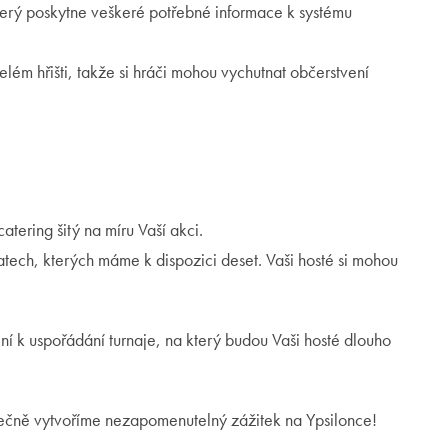
který poskytne veškeré potřebné informace k systému
lém hřišti, takže si hráči mohou vychutnat občerstvení
tering šitý na míru Vaší akci.
tech, kterých máme k dispozici deset. Vaši hosté si mohou
ní k uspořádání turnaje, na který budou Vaši hosté dlouho
olečně vytvoříme nezapomenutelný zážitek na Ypsilonce!