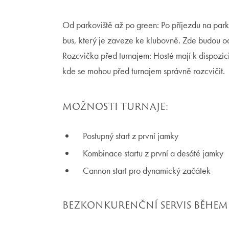
Od parkoviště až po green: Po příjezdu na park
bus, který je zaveze ke klubovně. Zde budou o
Rozcvička před turnajem: Hosté mají k dispozici
kde se mohou před turnajem správně rozcvičit.
MOŽNOSTI TURNAJE:
Postupný start z první jamky
Kombinace startu z první a desáté jamky
Cannon start pro dynamický začátek
BEZKONKURENČNÍ SERVIS BĚHEM