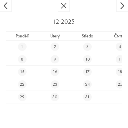
Ypsilon Golf Resort Liberec
CS
EN
12-2025
Pondělí
Úterý
Středa
Čtvrtek
UBYTOVÁNÍ
1
2
3
4
8
9
10
11
15
16
17
18
22
23
24
25
29
30
31
Nabízíme
netradiční golfový pobyt
na Ypsilonce a
pobyty pro
dva v unikátních HAUSBOATECH
.
Naše hausboaty se nacházejí na vodní hladině mezi jamkami 9,