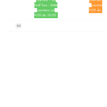
TURNAJ - VIP
TURNAJ - hři
akademii, kde děti nejen trénují, ale hlavně si golf zamilují.
Golf Tour - hřiště
uzavřeno 
uzavřeno od
9:00 do 11:
9:30 do 10:30
30
Naší akademii provází Fojtecký dráček – symbol energie, radosti
a chuti se zlepšovat. Motivuje děti k výkonu, provází je tréninkem,
pomáhá budovat vztah ke golfu. Díky němu se trénink stává hrou,
na kterou se děti těší.
Na rozdíl od klasických akademií děti neizolujeme podle věku, ale
vytváříme prostředí jedné komunity. Vytváříme model „společný
start“, kdy děti začínají trénink společně, sdílí energii a motivaci,
následně se rozdělují do skupin podle úrovně. Vzniká tak