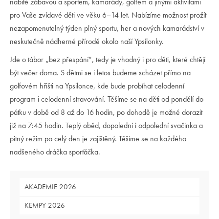
nabité zábavou a sportem, kamarády, golfem a jinými aktivitami
pro Vaše zvídavé děti ve věku 6–14 let. Nabízíme možnost prožít
nezapomenutelný týden plný sportu, her a nových kamarádství v
neskutečně nádherné přírodě okolo naší Ypsilonky.
Jde o tábor „bez přespání“, tedy je vhodný i pro děti, které chtějí
být večer doma. S dětmi se i letos budeme scházet přímo na
golfovém hřišti na Ypsilonce, kde bude probíhat celodenní
program i celodenní stravování. Těšíme se na děti od pondělí do
pátku v době od 8 až do 16 hodin, po dohodě je možné dorazit
již na 7:45 hodin. Teplý oběd, dopolední i odpolední svačinka a
pitný režim po celý den je zajištěný. Těšíme se na každého
nadšeného dráčka sporťáčka.
AKADEMIE 2026
KEMPY 2026