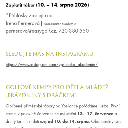
10. – 14. srpna 2026)
Zaplatit tábor (
*Přihlášky zasílejte na:
Irena Pernerová |
Koordinátor akademie
pernerova@easygolf.cz, 720 380 550
SLEDUJTE NÁS NA INSTAGRAMU
https://www.instagram.com/ypsilonka_akademie/
GOLFOVÉ KEMPY PRO DĚTI A MLÁDEŽ
„PRÁZDNINY S DRÁČKEM“
Oblíbené příměstské tábory na Ypsilonce pořádáme i letos. První
termín v polovině července se uskuteční
13.–17. července
a
druhý termín si děti užijí
od 10. do 14. srpna
. Oba termíny jsou