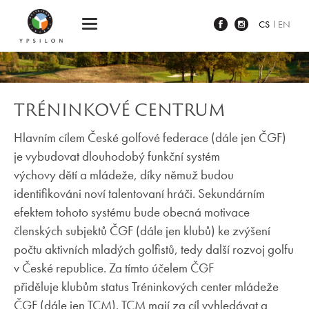
Ypsilon Golf Resort Liberec
CS
EN
TRÉNINKOVÉ CENTRUM
Hlavním cílem České golfové federace (dále jen ČGF)
je vybudovat dlouhodobý funkční systém
výchovy dětí a mládeže, díky němuž budou
identifikováni noví talentovaní hráči. Sekundárním
efektem tohoto systému bude obecná motivace
členských subjektů ČGF (dále jen klubů) ke zvýšení
počtu aktivních mladých golfistů, tedy další rozvoj golfu
v České republice. Za tímto účelem ČGF
přiděluje klubům status Tréninkových center mládeže
ČGF (dále jen TCM). TCM mají za cíl vyhledávat
a