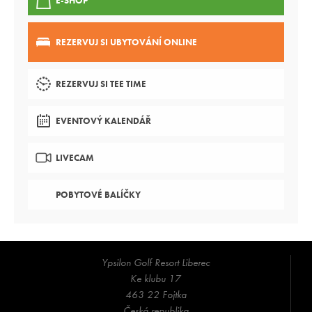
E-SHOP
REZERVUJ SI UBYTOVÁNÍ ONLINE
REZERVUJ SI TEE TIME
EVENTOVÝ KALENDÁŘ
LIVECAM
POBYTOVÉ BALÍČKY
Ypsilon Golf Resort Liberec
Ke klubu 17
463 22 Fojtka
Česká republika