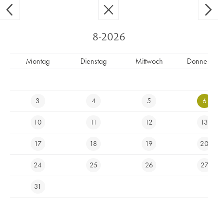
Ypsilon Golf Resort Liberec
CS
EN
8-2026
Montag
Dienstag
Mittwoch
Donnerst
GOLFTURNIER FOJTECKÝ DRAK
2022
3
4
5
6
10
11
12
13
17
18
19
20
24
25
26
27
31