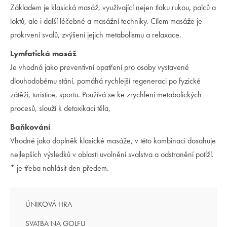
Základem je klasická masáž, využívající nejen tlaku rukou, palců a
loktů, ale i další léčebné a masážní techniky. Cílem masáže je
prokrvení svalů, zvýšení jejich metabolismu a relaxace.
Lymfatická masáž
Je vhodná jako preventivní opatření pro osoby vystavené
dlouhodobému stání, pomáhá rychlejší regeneraci po fyzické
zátěži, turistice, sportu. Používá se ke zrychlení metabolických
procesů, slouží k detoxikaci těla,
Baňkování
Vhodné jako doplněk klasické masáže, v této kombinaci dosahuje
nejlepších výsledků v oblasti uvolnění svalstva a odstranění potíží.
* je třeba nahlásit den předem.
ÚNIKOVÁ HRA
SVATBA NA GOLFU