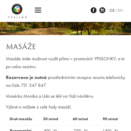
Ypsilon Golf Resort Liberec
CS
EN
MASÁŽE
Masáže máte možnost využít přímo v prostorách YPSILONKY, a to
po celou sezónu.
Rezervace je nutná
prostřednictvím recepce resortu telefonicky
na čísle 731 547 847.
Masérka Monika a Lída se těší na Vaší návštěvu.
Vybrat si můžete z celé řady masáží.
Druh masáže
30 minut
60 minut
90 minut
Regenerační
800,- Kč
1200,- Kč
1 800,- Kč