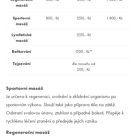
masáž
Sportovní
800,- Kč
1200,- Kč
1 800,- Kč
masáž
Lymfatická
1200,- Kč
masáž
Baňkování
1200,- Kč*
Tejpování
dle rozsahu od
200,- Kč
Sportovní masáž
Je určena k regeneraci, uvolnění a zklidnění organismu po
sportovním výkonu. Slouží také jako příprava těla na zátěž.
Odstraní svalovou únavu, ztuhlost a případné bolesti. Přispěje k
rychlému léčení zranění a předejde jejich vzniku.
Regenerační masáž