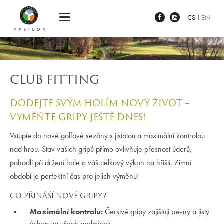
Ypsilon Golf Resort Liberec
CS
EN
CLUB FITTING
DODEJTE SVÝM HOLÍM NOVÝ ŽIVOT –
VYMĚŇTE GRIPY JEŠTĚ DNES!
Vstupte do nové golfové sezóny s jistotou a maximální kontrolou
nad hrou. Stav vašich gripů přímo ovlivňuje přesnost úderů,
pohodlí při držení hole a váš celkový výkon na hřišti. Zimní
období je perfektní čas pro jejich výměnu!
CO PŘINÁŠÍ NOVÉ GRIPY?
Maximální kontrolu:
Čerstvé gripy zajišťují pevný a jistý
úchop za všech podmínek.