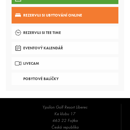
REZERVUJ SI UBYTOVÁNÍ ONLINE
REZERVUJ SI TEE TIME
EVENTOVÝ KALENDÁŘ
LIVECAM
POBYTOVÉ BALÍČKY
Ypsilon Golf Resort Liberec
Ke klubu 17
463 22 Fojtka
Česká republika