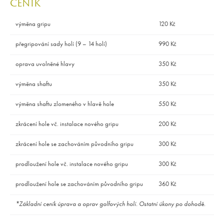
CENÍK
výměna gripu
120 Kč
přegripování sady holí (9 – 14 holí)
990 Kč
oprava uvolněné hlavy
350 Kč
výměna shaftu
350 Kč
výměna shaftu zlomeného v hlavě hole
550 Kč
zkrácení hole vč. instalace nového gripu
200 Kč
zkrácení hole se zachováním původního gripu
300 Kč
prodloužení hole vč. instalace nového gripu
300 Kč
prodloužení hole se zachováním původního gripu
360 Kč
*Základní ceník úprava a oprav golfových holí. Ostatní úkony po dohodě.