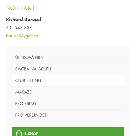
KONTAKT
Richard Barusel
731 547 837
barusel@ygolf.cz
ÚNIKOVÁ HRA
SVATBA NA GOLFU
CLUB FITTING
MASÁŽE
PRO FIRMY
PRO VEŘEJNOST
E-SHOP