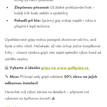
Zlepšenou přesnost:
Už žádné prokluzování hole –
každý švih bude stabilní a spolehlivý.
Pohodlí při hře:
Správný grip snižuje napětí v rukou a
přispívá k lepší technice.
Opotřebované gripy mohou postupně zhoršovat vaši hru, aniž
byste si toho všimli. Nečekejte, až vám úchop začne komplikovat
švihy – včasná výměna gripů vám zajistí optimální výkon hned od
začátku sezóny.
💻
Vyberte si ideální
gripy na www.golfgripy.cz.
🔧
Akce:
Při koupi sady gripů nabízíme
50% slevu na jejich
odbornou instalaci!
Nenechte svůj výkon záviset na detailech – připravte své
vybavení na špičkovou úroveň! ⛳