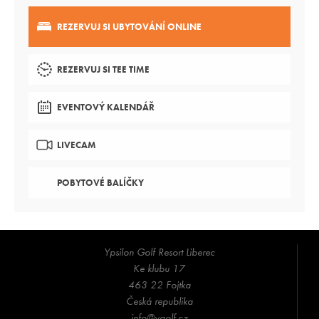
REZERVUJ SI UBYTOVÁNÍ ONLINE
REZERVUJ SI TEE TIME
EVENTOVÝ KALENDÁŘ
LIVECAM
POBYTOVÉ BALÍČKY
Ypsilon Golf Resort Liberec
Ke klubu 17
463 22 Fojtka
Česká republika
info@ygolf.cz