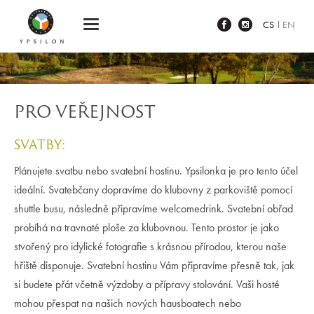
Ypsilon Golf Resort Liberec
CS
EN
PRO VEŘEJNOST
SVATBY:
Plánujete svatbu nebo svatební hostinu. Ypsilonka je pro tento účel
ideální. Svatebčany dopravíme do klubovny z parkoviště pomocí
shuttle busu, následně připravíme welcomedrink. Svatební obřad
probíhá na travnaté ploše za klubovnou. Tento prostor je jako
stvořený pro idylické fotografie s krásnou přírodou, kterou naše
hřiště disponuje. Svatební hostinu Vám připravíme přesně tak, jak
si budete přát včetně výzdoby a přípravy stolování. Vaši hosté
mohou přespat na našich nových hausboatech nebo