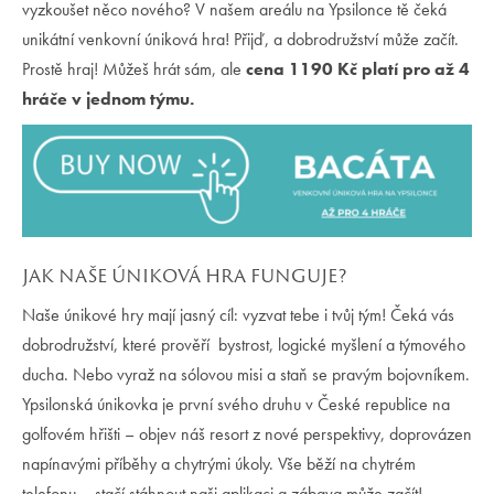
vyzkoušet něco nového? V našem areálu na Ypsilonce tě čeká
unikátní venkovní úniková hra! Přijď, a dobrodružství může začít.
Prostě hraj! Můžeš hrát sám, ale
cena 1190 Kč platí pro až 4
hráče v jednom týmu.
JAK NAŠE ÚNIKOVÁ HRA FUNGUJE?
Naše únikové hry mají jasný cíl: vyzvat tebe i tvůj tým! Čeká vás
dobrodružství, které prověří bystrost, logické myšlení a týmového
ducha. Nebo vyraž na sólovou misi a staň se pravým bojovníkem.
Ypsilonská únikovka je první svého druhu v České republice na
golfovém hřišti – objev náš resort z nové perspektivy, doprovázen
napínavými příběhy a chytrými úkoly. Vše běží na chytrém
telefonu – stačí stáhnout naši aplikaci a zábava může začít!