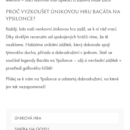
PROČ VYZKOUŠET ÚNIKOVOU HRU BACÁTA NA
YPSILONCE?
Každý, kdo naši venkovní únikovou hru zažil, se k ní rád vrací.
Díky skvělým recenzím od spokojených hráčů víme, že tě
nezklame. Nabízíme unikátní zážitek, který dokonale spojí
týmového ducha, přírodu a dobrodružství v jednom. Staň se
součástí legendy Bacáta na Ypsilonce – užij si nevšední zážitek v
prostředí golfového hřiště!
Přidej se k nám na Ypsilonce a odstartuj dobrodružství, na které
jen tak nezapomeneš!
ÚNIKOVÁ HRA
SVATBA NA GOLFU