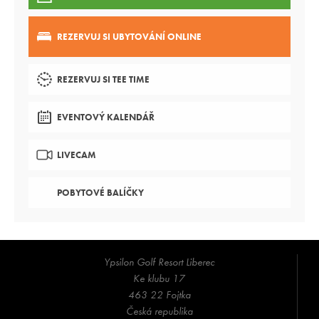
REZERVUJ SI UBYTOVÁNÍ ONLINE
REZERVUJ SI TEE TIME
EVENTOVÝ KALENDÁŘ
LIVECAM
POBYTOVÉ BALÍČKY
Ypsilon Golf Resort Liberec
Ke klubu 17
463 22 Fojtka
Česká republika