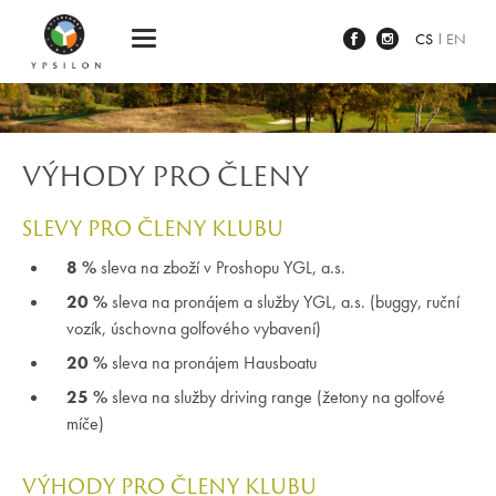
Ypsilon Golf Resort Liberec
CS
EN
VÝHODY PRO ČLENY
SLEVY PRO ČLENY KLUBU
8 %
sleva na zboží v Proshopu YGL, a.s.
20 %
sleva na pronájem a služby YGL, a.s. (buggy, ruční
vozík, úschovna golfového vybavení)
20 %
sleva na pronájem Hausboatu
25 %
sleva na služby driving range (žetony na golfové
míče)
VÝHODY PRO ČLENY KLUBU