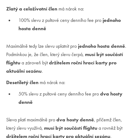
Zlatý a celoživotní člen
má nárok na:
100% slevu z pultové ceny denního fee pro
jednoho
hosta denně
Maximálně tedy lze slevu uplatnit pro
jednoho
hosta denně
.
Podmínkou je, že člen, který slevu čerpá,
musí být součástí
flightu
a zároveň být
držitelem roční hrací karty pro
aktuální sezónu
.
Desetiletý člen
má nárok na:
50% slevu z pultové ceny denního fee pro
dva hosty
denně
Sleva platí maximálně pro
dva hosty denně
, přičemž člen,
který slevu využívá,
musí být součástí flightu
a rovněž být
držitelem roční hrací karty pro aktuální sezónu
.