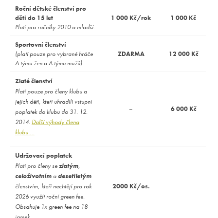
Roční dětské členství pro
děti do 15 let
1 000 Kč/rok
1 000 Kč
Platí pro ročníky 2010 a mladší.
Sportovní členství
(platí pouze pro vybrané hráče
ZDARMA
12 000 Kč
A týmu žen a A týmu mužů)
Zlaté členství
Platí pouze pro členy klubu a
jejich děti, kteří uhradili vstupní
–
6 000 Kč
poplatek do klubu do 31. 12.
2014.
Další výhody člena
klubu….
Udržovací poplatek
Platí pro členy se
zlatým
,
celoživotním
a
desetiletým
členstvím, kteří nechtějí pro rok
2000 Kč/os.
2026 využít roční green fee.
Obsahuje 1x green fee na 18
jamek.