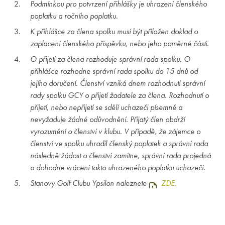
Podmínkou pro potvrzení přihlášky je uhrazení členského
poplatku a ročního poplatku.
K přihlášce za člena spolku musí být přiložen doklad o
zaplacení členského příspěvku, nebo jeho poměrné části.
O přijetí za člena rozhoduje správní rada spolku. O
přihlášce rozhodne správní rada spolku do 15 dnů od
jejího doručení. Členství vzniká dnem rozhodnutí správní
rady spolku GCY o přijetí žadatele za člena. Rozhodnutí o
přijetí, nebo nepřijetí se sdělí uchazeči písemně a
nevyžaduje žádné odůvodnění. Přijatý člen obdrží
vyrozumění o členství v klubu. V případě, že zájemce o
členství ve spolku uhradil členský poplatek a správní rada
následně žádost o členství zamítne, správní rada projedná
a dohodne vrácení takto uhrazeného poplatku uchazeči.
Stanovy Golf Clubu Ypsilon naleznete
ZDE.