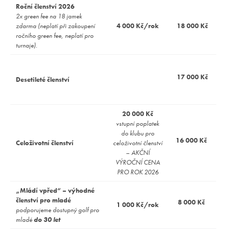
Roční členství 2026
2x green fee na 18 jamek
zdarma (neplatí při zakoupení
4 000 Kč/rok
18 000 Kč
ročního green fee, neplatí pro
turnaje).
17 000 Kč
Desetileté členství
20 000 Kč
vstupní poplatek
do klubu pro
16 000 Kč
Celoživotní členství
celoživotní členství
– AKČNÍ
VÝROČNÍ CENA
PRO ROK 2026
„Mládí vpřed“ – výhodné
členství pro mladé
8 000 Kč
1 000 Kč/rok
podporujeme dostupný golf pro
mladé
do 30 let