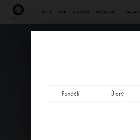
Ypsilon Golf Resort Liberec
HŘIŠTĚ
KLUB
AKADEMIE
RESTAURACE
SVATBA 
Pondělí
Úterý