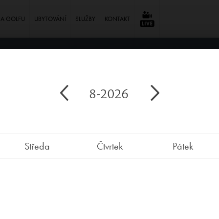
NA GOLFU
UBYTOVÁNÍ
SLUŽBY
KONTAKT
⠀
8-2026
Středa
Čtvrtek
Pátek