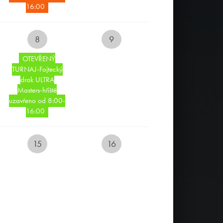
16:00
8
9
OTEVŘENÝ
TURNAJ-Fojtecký
drak ULTRA
Masters-hřiště
uzavřeno od 8:00-
16:00
15
16