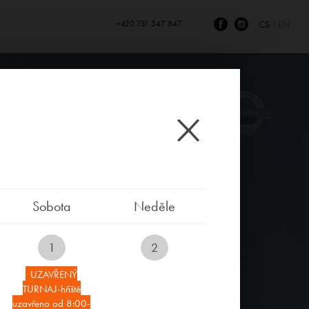
+420 731 547 847
CS
EN
Sobota
Neděle
1
2
UZAVŘENÝ
TURNAJ-hřiště
uzavřeno od 8:00-