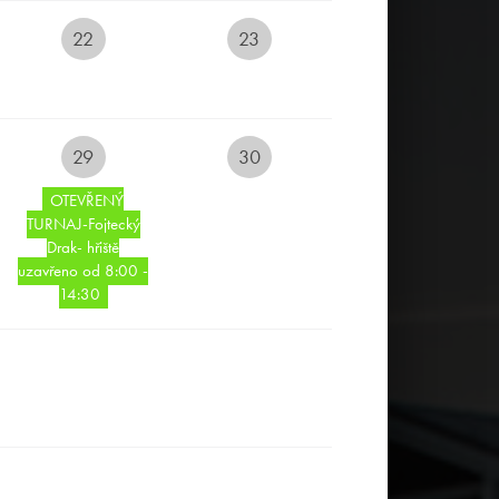
22
23
29
30
OTEVŘENÝ
TURNAJ-Fojtecký
Drak- hřiště
uzavřeno od 8:00 -
14:30