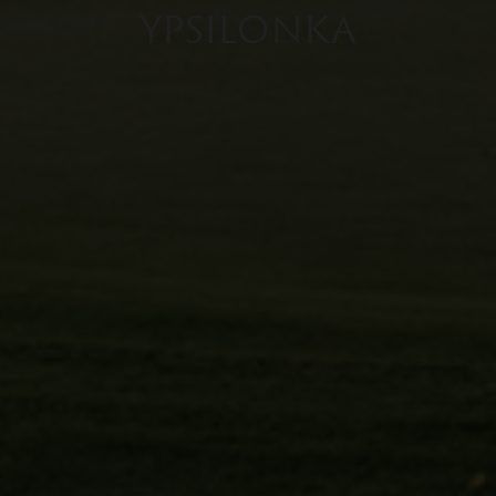
YPSILONKA