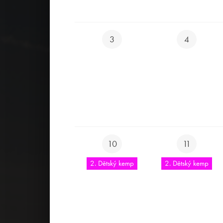
3
4
10
11
2. Dětský kemp
2. Dětský kemp