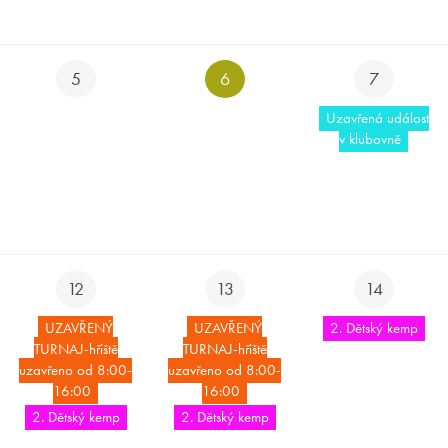
5
6
7
Uzavřená událost
v klubovně
12
13
14
UZAVŘENÝ
UZAVŘENÝ
2. Dětský kemp
TURNAJ-hřiště
TURNAJ-hřiště
uzavřeno od 8:00-
uzavřeno od 8:00-
16:00
16:00
2. Dětský kemp
2. Dětský kemp